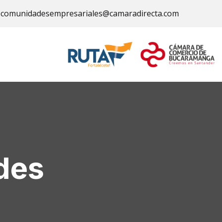
comunidadesempresariales@camaradirecta.com
des