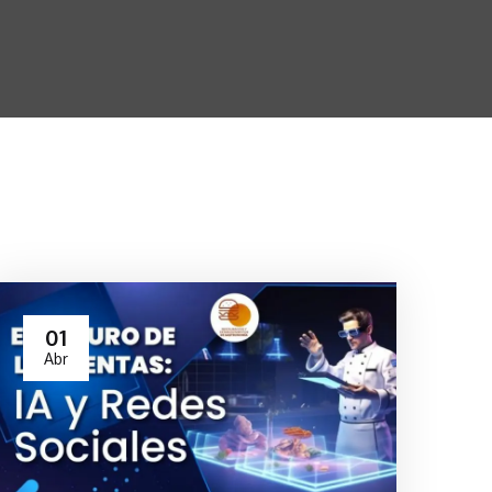
01
Abr