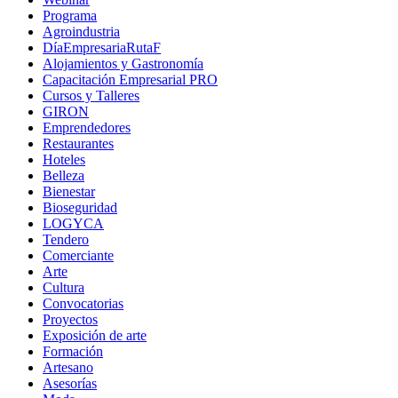
Programa
Agroindustria
DíaEmpresariaRutaF
Alojamientos y Gastronomía
Capacitación Empresarial PRO
Cursos y Talleres
GIRON
Emprendedores
Restaurantes
Hoteles
Belleza
Bienestar
Bioseguridad
LOGYCA
Tendero
Comerciante
Arte
Cultura
Convocatorias
Proyectos
Exposición de arte
Formación
Artesano
Asesorías