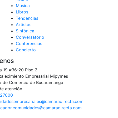
Musica
Libros
Tendencias
Artistas
Sinfónica
Conversatorio
Conferencias
Concierto
enos
a 19 #36-20 Piso 2
talecimiento Empresarial Mipymes
 de Comercio de Bucaramanga
de atención
527000
idadesempresariales@camaradirecta.com
cador.comunidades@camaradirecta.com