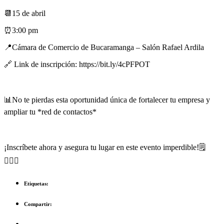
📆15 de abril
⏰3:00 pm
📍Cámara de Comercio de Bucaramanga – Salón Rafael Ardila
🔗 Link de inscripción: https://bit.ly/4cPFPOT
📊No te pierdas esta oportunidad única de fortalecer tu empresa y
ampliar tu *red de contactos*
¡Inscríbete ahora y asegura tu lugar en este evento imperdible!🗒️
🙋🏻‍♀️
Etiquetas:
Compartir: