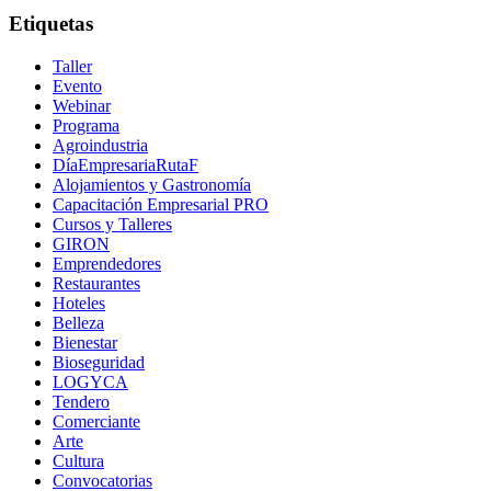
Etiquetas
Taller
Evento
Webinar
Programa
Agroindustria
DíaEmpresariaRutaF
Alojamientos y Gastronomía
Capacitación Empresarial PRO
Cursos y Talleres
GIRON
Emprendedores
Restaurantes
Hoteles
Belleza
Bienestar
Bioseguridad
LOGYCA
Tendero
Comerciante
Arte
Cultura
Convocatorias